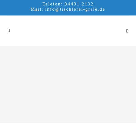
Telefon: 04491 2132
Mail:
info@tischlerei-grale.de