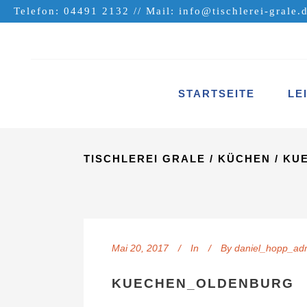
Telefon: 04491 2132 // Mail:
info@tischlerei-grale.
STARTSEITE
LE
TISCHLEREI GRALE
/
KÜCHEN
/
KU
Mai 20, 2017
In
By
daniel_hopp_ad
KUECHEN_OLDENBURG