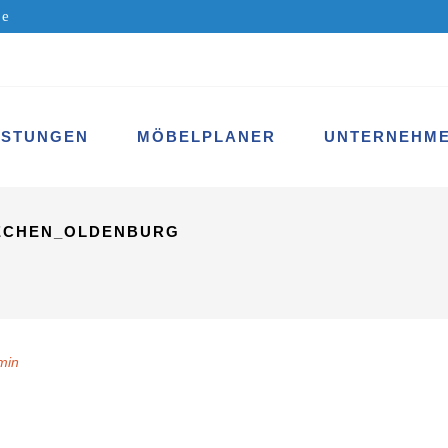
de
ISTUNGEN
MÖBELPLANER
UNTERNEHM
ECHEN_OLDENBURG
min