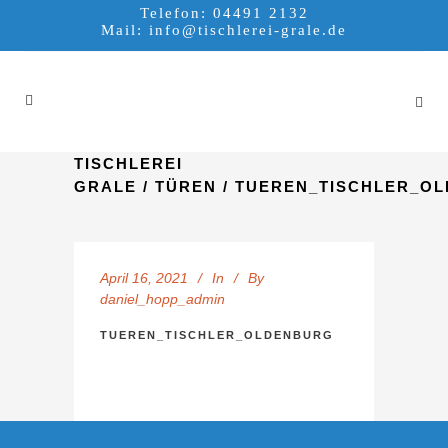
Telefon: 04491 2132
Mail:
info@tischlerei-grale.de
TISCHLEREI
GRALE
/
TÜREN
/
TUEREN_TISCHLER_O
April 16, 2021
In
By
daniel_hopp_admin
TUEREN_TISCHLER_OLDENBURG