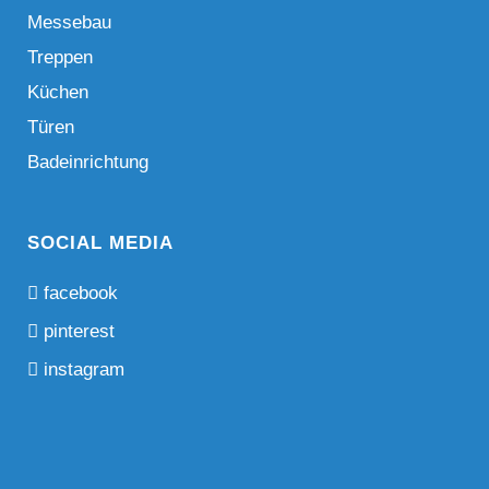
Messebau
Treppen
Küchen
Türen
Badeinrichtung
SOCIAL MEDIA
E
facebook
x
E
pinterest
a
x
E
instagram
m
a
x
p
m
a
l
p
m